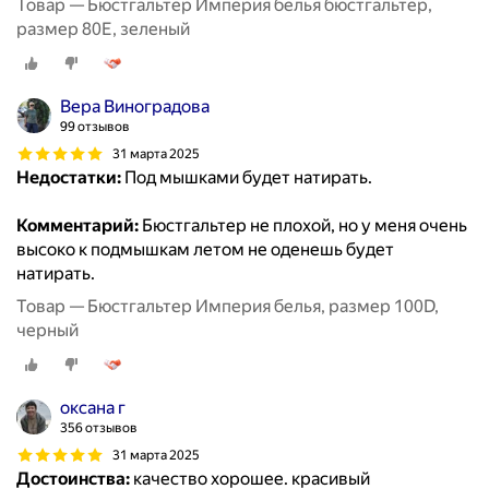
Товар — Бюстгальтер Империя белья бюстгальтер,
размер 80E, зеленый
Вера Виноградова
99 отзывов
31 марта 2025
Недостатки:
Под мышками будет натирать.
Комментарий:
Бюстгальтер не плохой, но у меня очень
высоко к подмышкам летом не оденешь будет
натирать.
Товар — Бюстгальтер Империя белья, размер 100D,
черный
оксана г
356 отзывов
31 марта 2025
Достоинства:
качество хорошее. красивый