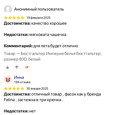
Анонимный пользователь
19 февраля 2025
Достоинства:
качество хорошее
Недостатки:
мягковата чашечка
Комментарий:
для лета будет отлично
Товар — Бюстгальтер Империя белья бюстгальтер,
размер 80D, белый
Инна
184 отзыва
30 января 2025
Достоинства:
отличный товар , фасон как у бренда
Felina , застежка в три крючка .
Недостатки:
нет