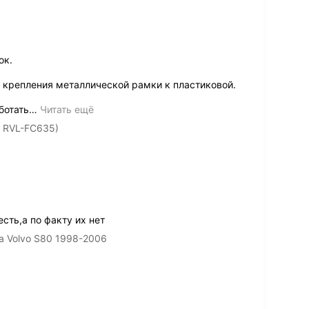
ок.
 крепления металлической рамки к пластиковой.
ботать
…
Читать ещё
r RVL-FC635)
сть,а по факту их нет
а Volvo S80 1998-2006