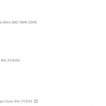
а Volvo S80 1998-2006
r RVL-FC635)
ро Incar RVL-FC635