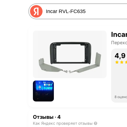
Inca
Перехо
4,9
8 оцен
Отзывы
·
4
Как Яндекс проверяет отзывы