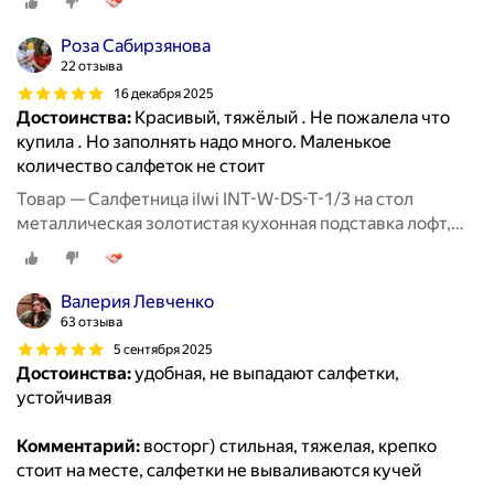
Роза Сабирзянова
22 отзыва
16 декабря 2025
Достоинства:
Красивый, тяжёлый . Не пожалела что
купила . Но заполнять надо много. Маленькое
количество салфеток не стоит
Товар — Салфетница ilwi INT-W-DS-T-1/3 на стол
металлическая золотистая кухонная подставка лофт,
держатель для бумажных салфеток
Валерия Левченко
63 отзыва
5 сентября 2025
Достоинства:
удобная, не выпадают салфетки,
устойчивая
Комментарий:
восторг) стильная, тяжелая, крепко
стоит на месте, салфетки не вываливаются кучей