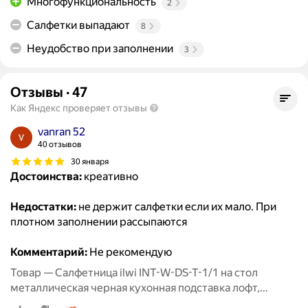
Многофункциональность
2
Салфетки выпадают
8
Неудобство при заполнении
3
Отзывы
·
47
Как Яндекс проверяет отзывы
vanran 52
40 отзывов
30 января
Достоинства:
креативно
Недостатки:
не держит салфетки если их мало. При
плотном заполнении рассыпаются
Комментарий:
Не рекомендую
Товар — Салфетница ilwi INT-W-DS-T-1/1 на стол
металлическая черная кухонная подставка лофт,
держатель для бумажных салфеток