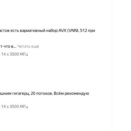
тов есть вариативный набор AVX (VNNI, 512 при
т что в
…
Читать ещё
Товар — Процессор Intel Core i5-13600KF LGA1700, 14 x 3500 МГц
лишним гигагерц, 20 потоков. Всём рекомендую
Товар — Процессор Intel Core i5-13600KF LGA1700, 14 x 3500 МГц