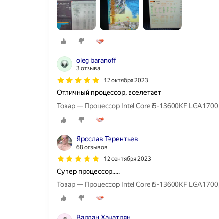
oleg baranoff
3 отзыва
12 октября 2023
Отличный процессор, вселетает
Ярослав Терентьев
68 отзывов
12 сентября 2023
Супер процессор.....
Вардан Хачатрян