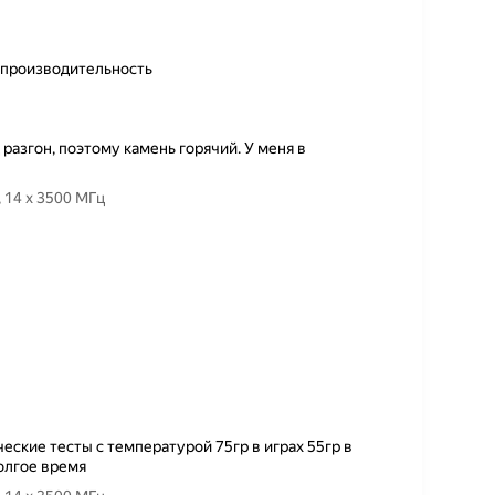
 производительность
од разгон, поэтому камень горячий. У меня в
Товар — Процессор Intel Core i5-13600KF LGA1700, 14 x 3500 МГц
еские тесты с температурой 75гр в играх 55гр в
долгое время