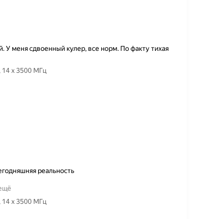
. У меня сдвоенный кулер, все норм. По факту тихая
Товар — Процессор Intel Core i5-13600KF LGA1700, 14 x 3500 МГц
егодняшняя реальность
 ещё
Товар — Процессор Intel Core i5-13600KF LGA1700, 14 x 3500 МГц