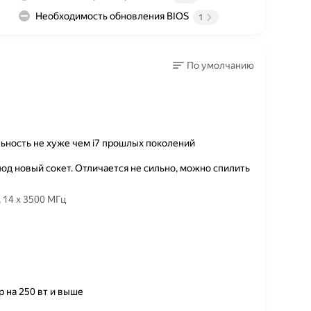
Необходимость обновления BIOS
1
По умолчанию
ьность не хуже чем i7 прошлых поколений
д новый сокет. Отличается не сильно, можно спилить
Товар — Процессор Intel Core i5-13600KF LGA1700, 14 x 3500 МГц
 на 250 вт и выше