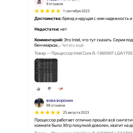
9 отзывов
1 сентября 2023
Достоинства:
бренд и идущая с ним надежность и
Недостатки:
нет
Комментарий:
Это Intel, что тут сказать. Серия п
бенчмарках
…
Читать ещё
вова воронин
98 отзывов
25 августа 2023
Процессор работает отлично прошёл всё синтетич
комнате было 30гр покупкой доволен, хватит на 