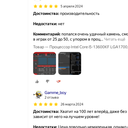
5 апреля 2024
Достоинства:
производительность
Недостатки:
нет
Комментарий:
попался очень удачный камень, см
в играх от 25 до 50, с упором в проц
…
Читать ещё
Gamme_boy
2 отзыва
26 марта 2024
Достоинства:
Хватит на 100 лет вперёд, даже без
зависит от него на лучшем уровне!
Недостатки:
Цена довольно немаленькая, однако с