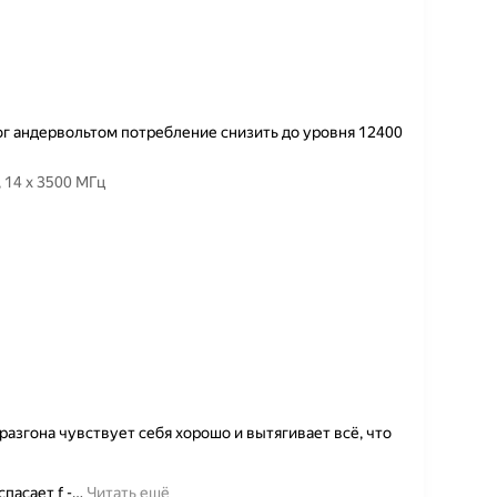
ог андервольтом потребление снизить до уровня 12400
Товар — Процессор Intel Core i5-13600KF LGA1700, 14 x 3500 МГц
 разгона чувствует себя хорошо и вытягивает всё, что
пасает f -
…
Читать ещё