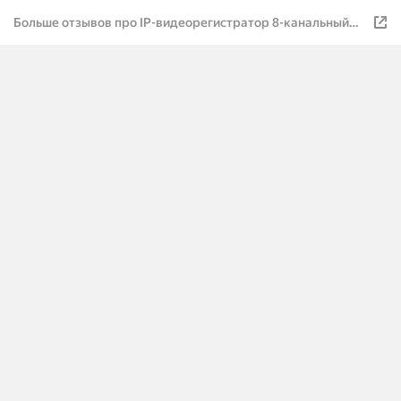
Больше отзывов про IP-видеорегистратор 8-канальный
Hikvision DS-7608NXI-K1/8P AcuSense 4K