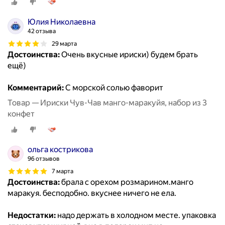
Юлия Николаевна
42 отзыва
29 марта
Достоинства:
Очень вкусные ириски) будем брать
ещё)
Комментарий:
С морской солью фаворит
Товар — Ириски Чув-Чав манго-маракуйя, набор из 3
конфет
ольга кострикова
96 отзывов
7 марта
Достоинства:
брала с орехом розмарином.манго
маракуя. бесподобно. вкуснее ничего не ела.
Недостатки:
надо держать в холодном месте. упаковка