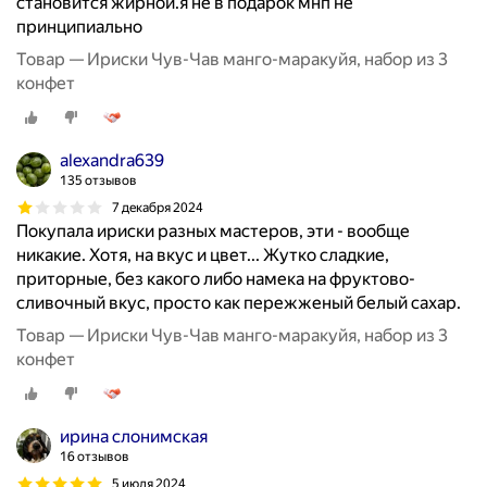
становится жирной.я не в подарок мнп не
принципиально
Товар — Ириски Чув-Чав манго-маракуйя, набор из 3
конфет
alexandra639
135 отзывов
7 декабря 2024
Покупала ириски разных мастеров, эти - вообще
никакие. Хотя, на вкус и цвет... Жутко сладкие,
приторные, без какого либо намека на фруктово-
сливочный вкус, просто как пережженый белый сахар.
Товар — Ириски Чув-Чав манго-маракуйя, набор из 3
конфет
ирина слонимская
16 отзывов
5 июля 2024