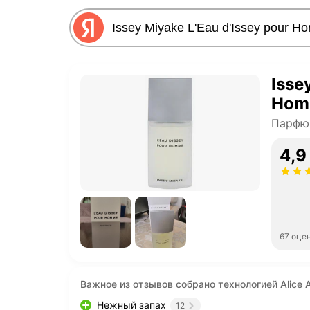
Isse
Hom
Парфю
4,9
67 оце
Важное из отзывов собрано технологией Alice A
Нежный запах
12