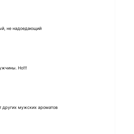
ый, не надоедающий
жчины. Но!!!
от других мужских ароматов