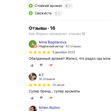
Стойкий аромат
6
Свежесть
1
Отзывы
·
16
Как Яндекс проверяет отзывы
Anna Bogdanova
Надёжный автор
43 отзыва
6 декабря 2023
Обалденный аромат! Жалко, что редко где мож
A F
1K отзывов
10 июля
Супер бренд , супер ароматы
Artem Kozlov