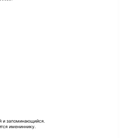
й и запоминающийся.
ится имениннику.