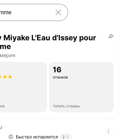
y Miyake L'Eau d'Issey pour
me
мерия
16
отзывов
нок
Читать отзывы
I
Быстро испаряется
2