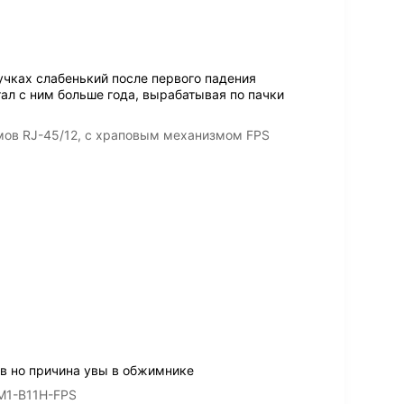
учках слабенький после первого падения
ал с ним больше года, вырабатывая по пачки
мов RJ-45/12, с храповым механизмом FPS
в но причина увы в обжимнике
TM1-B11H-FPS