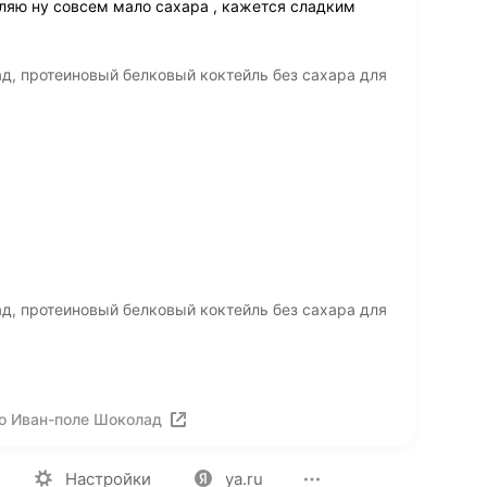
бляю ну совсем мало сахара , кажется сладким
д, протеиновый белковый коктейль без сахара для
д, протеиновый белковый коктейль без сахара для
о Иван-поле Шоколад
ия
Вакансии
Лицензия на использование
Политика конф
Настройки
ya.ru