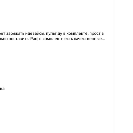
ет заряжать i-девайсы, пульт ду в комплекте, прост в
ьно поставить iPad, в комплекте есть качественные
…
тва