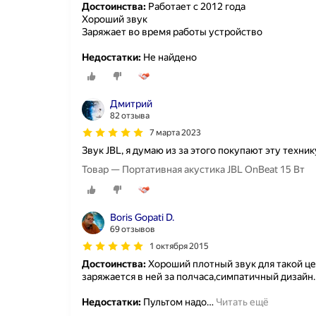
Достоинства:
Работает с 2012 года
Хороший звук
Заряжает во время работы устройство
Недостатки:
Не найдено
Дмитрий
82 отзыва
7 марта 2023
Звук JBL, я думаю из за этого покупают эту техник
Товар — Портативная акустика JBL OnBeat 15 Вт
Boris Gopati D.
69 отзывов
1 октября 2015
Достоинства:
Хороший плотный звук для такой це
заряжается в ней за полчаса,симпатичный дизайн.
Недостатки:
Пультом надо
…
Читать ещё