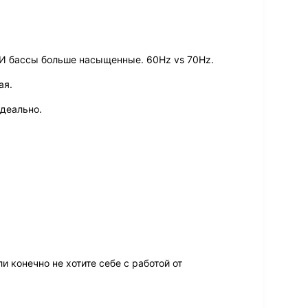
 И бассы больше насыщенные. 60Hz vs 70Hz.
ая.
идеально.
ли конечно не хотите себе с работой от