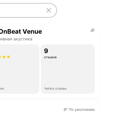
OnBeat Venue
ивная акустика
9
отзывов
нок
Читать отзывы
По умолчанию