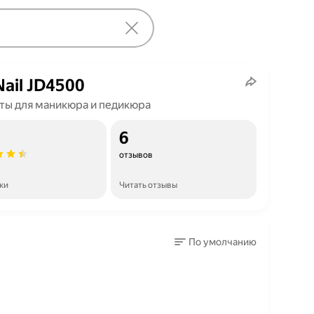
Nail JD4500
ты для маникюра и педикюра
6
отзывов
ки
Читать отзывы
По умолчанию