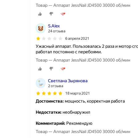
Товар — Аппарат JessNail JD4500 30000 об/мин
S.Alex
24 отзыва
6 апреля 2021
Ужасный аппарат. Пользовалась 2 раза и мотор сг
работал постоянно с перебоями.
Товар — Аппарат JessNail JD4500 30000 об/мин
Светлана Зырянова
2 отзыва
18 марта 2021
Достоинства:
мощность, корректная работа
Недостатки:
необнаружил
Комментарий:
Рекомендую
Товар — Аппарат JessNail JD4500 30000 об/мин