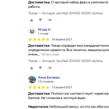
Достоинства:
Стартовый набор фрез в комплекте 
работы
Товар — Аппарат JessNail JD4500 30000 об/мин
Игорь К.
1 отзыв
19 апреля 2021
Достоинства:
Товар оправдал мои ожидания полно
определенно нравится. Все понятно, машинка шли
очень
…
Читать ещё
Товар — Аппарат JessNail JD4500 30000 об/мин
Анна Батаева
12 отзывов
13 апреля 2021
Достоинства:
Полностью соответствует характери
баллов. Не сложная в эксплуатации.
Недостатки:
Небольшой минус, но это как обычно