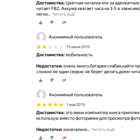
Достоинства:
Цветная читалка-кпк за адекватные
читает FB2. Аккума хватает часа на 3-5 в зависим
легко
…
Читать ещё
Анонимный пользователь
15 июня 2010
Достоинства:
мобильность
Недостатки:
очень много.батарея слабая,найти п
сложно не один сервис не берет делать,днем чита
Анонимный пользователь
1 мая 2010
Достоинства:
это мини компьютер книга приложен
использую вместо фоторамки для просмотра фото
Недостатки:
изначально
…
Читать ещё