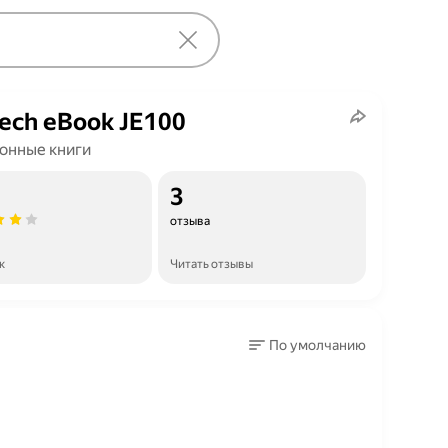
Tech eBook JE100
онные книги
3
отзыва
к
Читать отзывы
По умолчанию