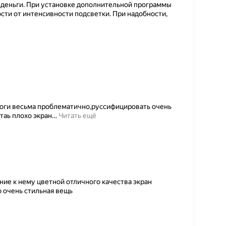
 деньги. При установке дополнительной программы
ости от интенсивности подсветки. При надобности,
роги весьма проблематично,руссифицировать очень
таь плохо экран
…
Читать ещё
ие к нему цветной отличного качества экран
 очень стильная вещь