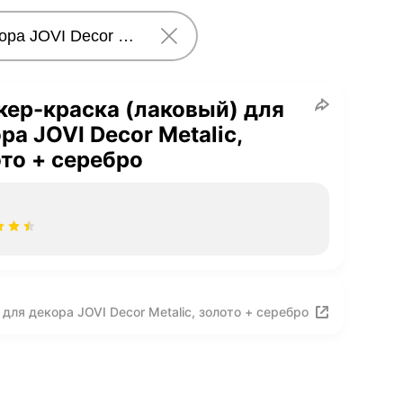
ер-краска (лаковый) для
ра JOVI Decor Metalic,
то + серебро
ля декора JOVI Decor Metalic, золото + серебро