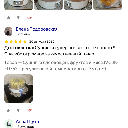
Елена Подоровская
3 отзыва
26 августа 2025
Достоинства:
Сушилка супер !я в восторге просто !!
Спасибо огромное за качественный товар
Товар — Сушилка для овощей, фруктов и мяса JVC JK-
FD753 с регулировкой температуры от 35 до 70
градусов, 5 прозрачных поддонов, 380 Вт
Анна Щука
18 отзывов