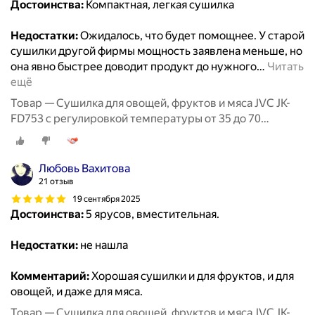
Достоинства:
Компактная, легкая сушилка
Недостатки:
Ожидалось, что будет помощнее. У старой
сушилки другой фирмы мощность заявлена меньше, но
она явно быстрее доводит продукт до нужного
…
Читать
ещё
Товар — Сушилка для овощей, фруктов и мяса JVC JK-
FD753 с регулировкой температуры от 35 до 70
градусов, 5 прозрачных поддонов, 380 Вт
Любовь Вахитова
21 отзыв
19 сентября 2025
Достоинства:
5 ярусов, вместительная.
Недостатки:
не нашла
Комментарий:
Хорошая сушилки и для фруктов, и для
овощей, и даже для мяса.
Товар — Сушилка для овощей, фруктов и мяса JVC JK-