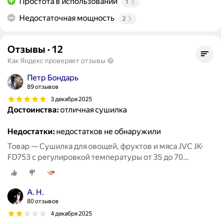
Простота в использовании
1
Недостаточная мощность
2
Отзывы
·
12
Как Яндекс проверяет отзывы
Петр Бондарь
89 отзывов
3 декабря 2025
Достоинства:
отличная сушилка
Недостатки:
недостатков не обнаружили
Товар — Сушилка для овощей, фруктов и мяса JVC JK-
FD753 с регулировкой температуры от 35 до 70
градусов, 5 прозрачных поддонов, 380 Вт
А. Н.
80 отзывов
4 декабря 2025