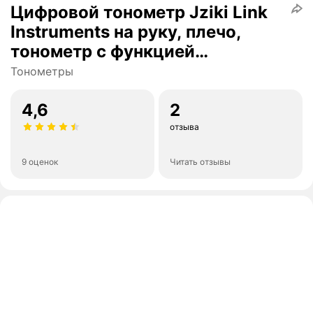
Цифровой тонометр Jziki Link
Instruments на руку, плечо,
тонометр с функцией
измерения сердечного ритма и
Тонометры
ЖК дисплеем
4,6
2
отзыва
9 оценок
Читать отзывы