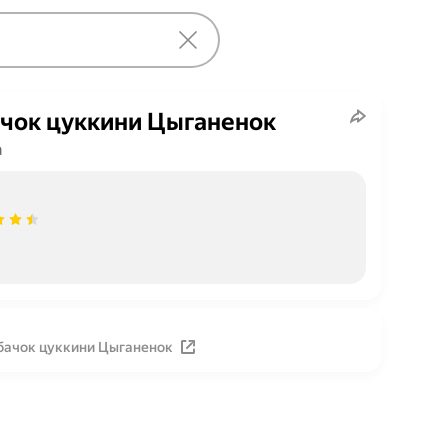
чок цуккини Цыганенок
а
бачок цуккини Цыганенок