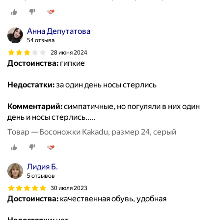
Анна Депутатова
54 отзыва
28 июня 2024
Достоинства:
гипкие
Недостатки:
за один день носы стерлись
Комментарий:
симпатичные, но погуляли в них один
день и носы стерлись.....
Товар — Босоножки Kakadu, размер 24, серый
Лидия Б.
5 отзывов
30 июля 2023
Достоинства:
качественная обувь, удобная