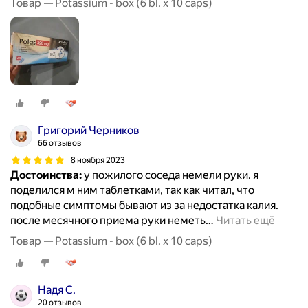
Товар — Potassium - box (6 bl. x 10 caps)
Григорий Черников
66 отзывов
8 ноября 2023
Достоинства:
у пожилого соседа немели руки. я
поделился м ним таблетками, так как читал, что
подобные симптомы бывают из за недостатка калия.
после месячного приема руки неметь
…
Читать ещё
Товар — Potassium - box (6 bl. x 10 caps)
Надя С.
20 отзывов