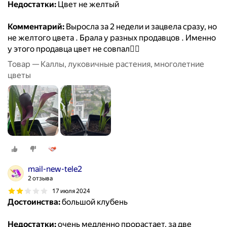
Недостатки:
Цвет не желтый
Комментарий:
Выросла за 2 недели и зацвела сразу, но
не желтого цвета . Брала у разных продавцов . Именно
у этого продавца цвет не совпал🤷‍♀️
Товар — Каллы, луковичные растения, многолетние
цветы
mail-new-tele2
2 отзыва
17 июля 2024
Достоинства:
большой клубень
Недостатки:
очень медленно прорастает, за две