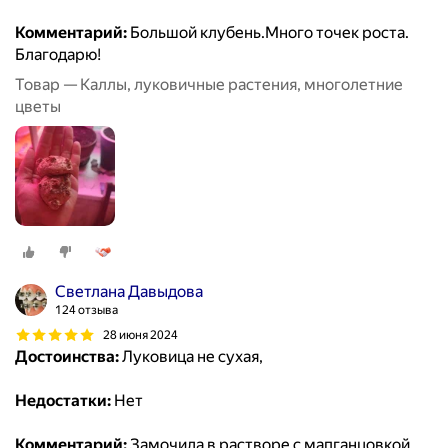
Комментарий:
Большой клубень.Много точек роста.
Благодарю!
Товар — Каллы, луковичные растения, многолетние
цветы
Светлана Давыдова
124 отзыва
28 июня 2024
Достоинства:
Луковица не сухая,
Недостатки:
Нет
Комментарий:
Замочила в растворе с мапганцовкой,