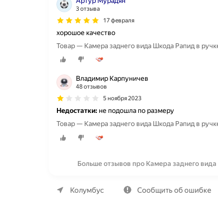
Артур Мурадян
3 отзыва
17 февраля
хорошое качество
Товар — Камера заднего вида Шкода Рапид в ручке
Владимир Карпуничев
48 отзывов
5 ноября 2023
Недостатки:
не подошла по размеру
Товар — Камера заднего вида Шкода Рапид в ручке
Больше отзывов про Камера заднего вида 
О компании
Коммерческие предложения
Колумбус
Сообщить об ошибке