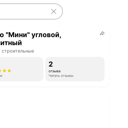
o "Мини" угловой,
нитный
 строительные
2
отзыва
ок
Читать отзывы