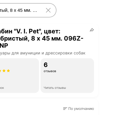
ин "V. I. Pet", цвет:
бристый, 8 х 45 мм. 096Z-
-NP
уары для амуниции и дрессировки собак
6
отзывов
нок
Читать отзывы
По умолчанию