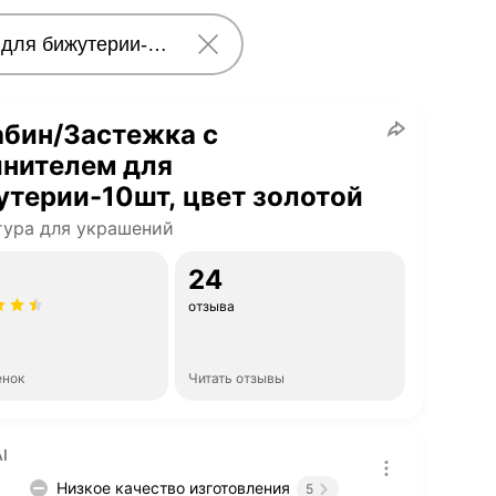
абин/Застежка с
инителем для
терии-10шт, цвет золотой
ура для украшений
24
отзыва
енок
Читать отзывы
I
Низкое качество изготовления
5