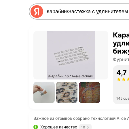
Кар
удл
бижу
Фурнит
4,7
145 оц
Важное из отзывов собрано технологией Alice A
Хорошее качество
10