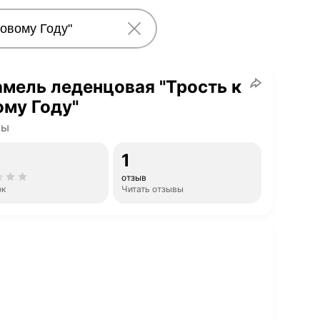
мель леденцовая "Трость к
му Году"
ты
1
отзыв
ок
Читать отзывы