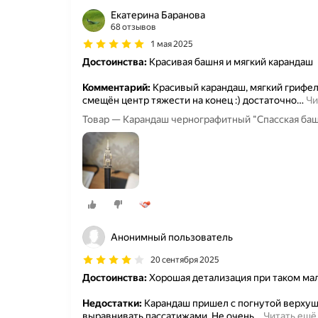
Екатерина Баранова
68 отзывов
1 мая 2025
Достоинства:
Красивая башня и мягкий карандаш
Комментарий:
Красивый карандаш, мягкий грифель
смещён центр тяжести на конец :) достаточно
…
Чи
Товар — Карандаш чернографитный "Спасская баш
Анонимный пользователь
20 сентября 2025
Достоинства:
Хорошая детализация при таком ма
Недостатки:
Карандаш пришел с погнутой верхуш
выравнивать пассатижами. Не очень
…
Читать ещё