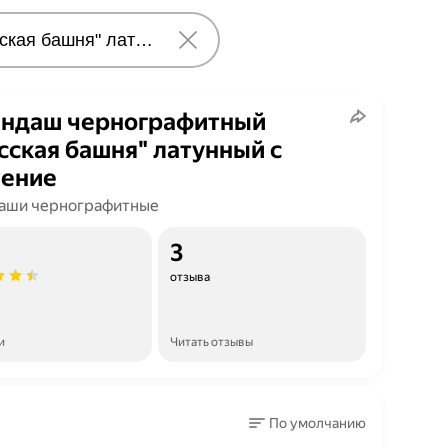
ндаш чернографитный
сская башня" латунный с
нение
аши чернографитные
3
отзыва
и
Читать отзывы
По умолчанию