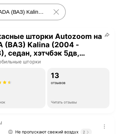
касные шторки Autozoom на
 (ВАЗ) Kalina (2004 -
), седан, хэтчбэк 5дв,
бек, магнитные на
обильные шторки
дние двери
13
отзывов
нок
Читать отзывы
I
Не пропускают свежий воздух
2