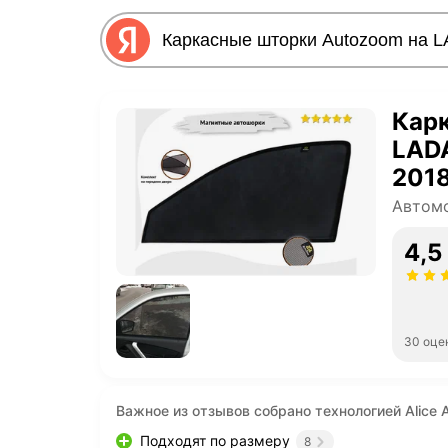
Кар
LADA
2018
лифт
Автом
пере
4,5
30 оце
Важное из отзывов собрано технологией Alice A
Подходят по размеру
8