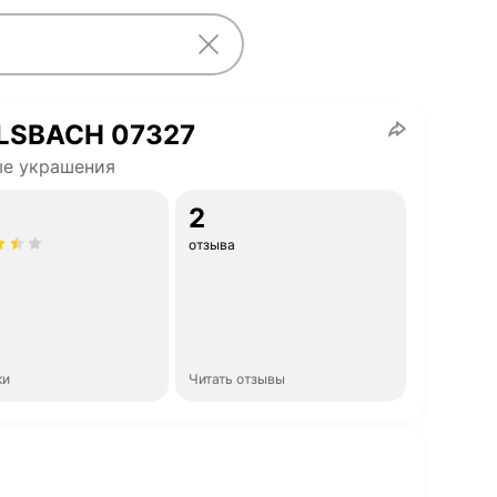
LSBACH 07327
ые украшения
2
отзыва
ки
Читать отзывы