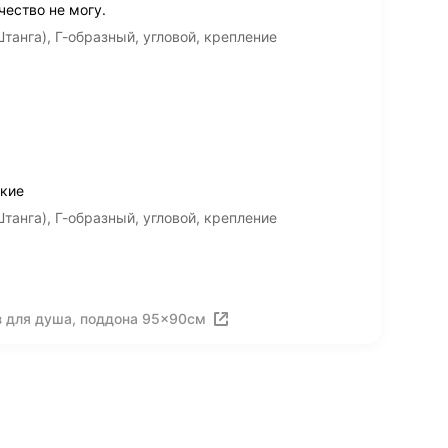
чество не могу.
анга), Г-образный, угловой, крепление
пкие
анга), Г-образный, угловой, крепление
з для душа, поддона 95x90см