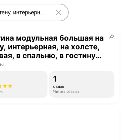
ина модульная большая на
у, интерьерная, на холсте,
вая, в спальню, в гостиную,
ура, 140х80см
ны
1
отзыв
ок
Читать отзывы