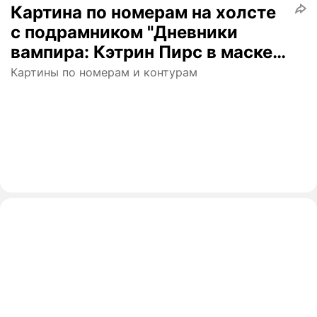
Картина по номерам на холсте
с подрамником "Дневники
вампира: Кэтрин Пирс в маске"
Раскраска 40x50 см, Сериал
Картины по номерам и контурам
Фэнтези