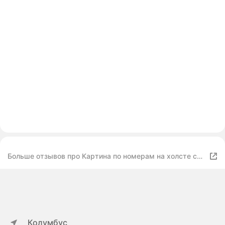
Больше отзывов про Картина по номерам на холсте с
подрамником "Дневники вампира: Кэтрин Пирс в
маске" Раскраска 40x50 см, Сериал Фэнтези
Колумбус