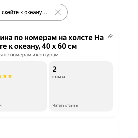
ина по номерам на холсте На
те к океану, 40 х 60 см
ы по номерам и контурам
2
отзыва
и
Читать отзывы