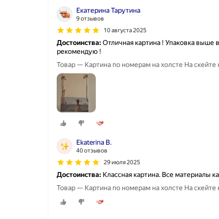
Екатерина Тарутина
9 отзывов
10 августа 2025
Достоинства:
Отличная картина ! Упаковка выше вс
рекомендую !
Товар — Картина по номерам на холсте На скейте к
Ekaterina B.
40 отзывов
29 июля 2025
Достоинства:
Классная картина. Все материалы к
Товар — Картина по номерам на холсте На скейте к