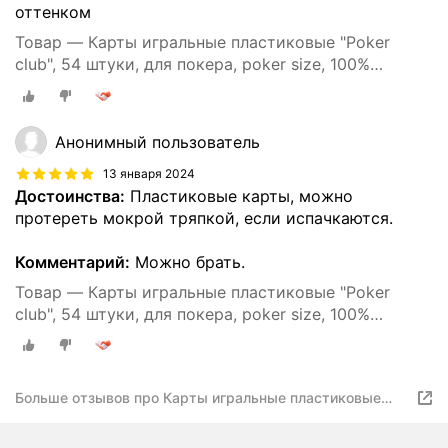
оттенком
Товар — Карты игральные пластиковые "Poker
сlub", 54 штуки, для покера, poker size, 100%
пластик
Анонимный пользователь
13 января 2024
Достоинства:
Пластиковые карты, можно
протереть мокрой тряпкой, если испачкаются.
Комментарий:
Можно брать.
Товар — Карты игральные пластиковые "Poker
сlub", 54 штуки, для покера, poker size, 100%
пластик
Больше отзывов про Карты игральные пластиковые
"Poker сlub"