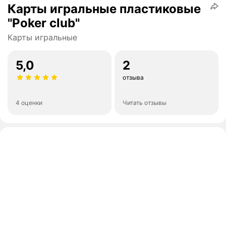
Карты игральные пластиковые
"Poker сlub"
Карты игральные
5,0
2
отзыва
4 оценки
Читать отзывы