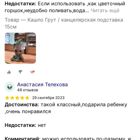
Недостатки:
Если использовать ,как цветочный
горшок,неудобно поливать,вода
…
Читать ещё
Товар — Кашпо Грут / канцелярская подставка
15см
Анастасия Телехова
48 отзывов
29 сентября 2023
Достоинства:
такой классный,подарила ребенку
,очень понравился
Недостатки:
нет
Комментарий:
можно использовать по-разному, и