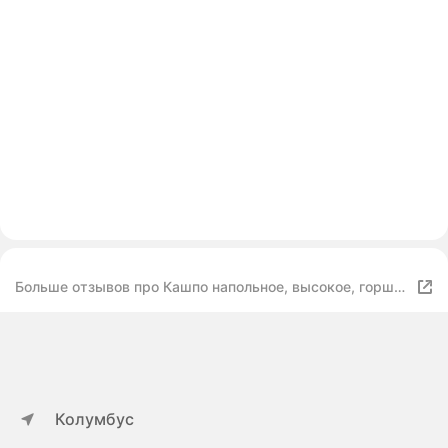
Больше отзывов про Кашпо напольное, высокое, горшок
для цветов большой, кашпо Модерн, 12 л, цвет
пудровый
Колумбус