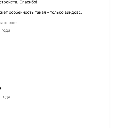
стройств. Спасибо!
жет особенность такая - только виндовс.
тать ещё
2 года
й.
2 года