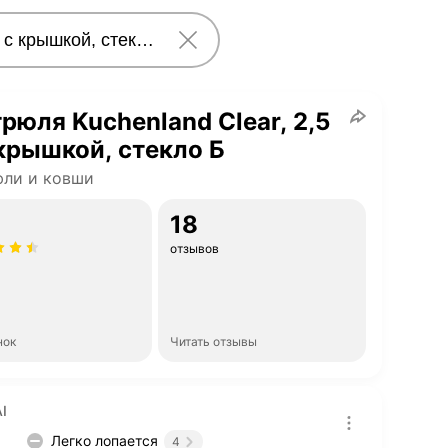
рюля Kuchenland Clear, 2,5
 крышкой, стекло Б
юли и ковши
18
отзывов
нок
Читать отзывы
I
Легко лопается
4