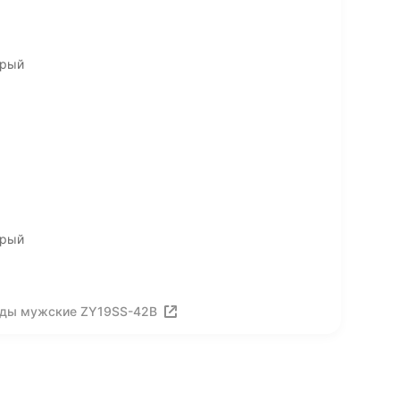
ерый
ерый
еды мужские ZY19SS-42B