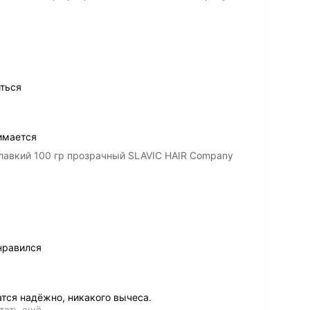
ться
имается
лавкий 100 гр прозрачный SLAVIC HAIR Company
нравился
тся надёжно, никакого вычеса.
тать ещё