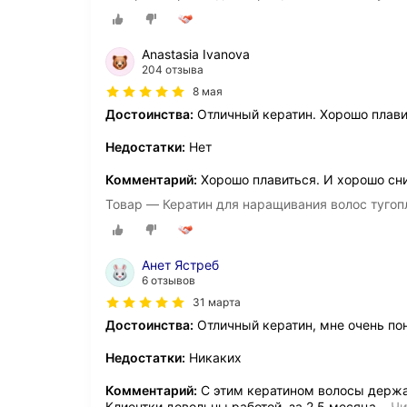
Anastasia Ivanova
204 отзыва
8 мая
Достоинства:
Отличный кератин. Хорошо плави
Недостатки:
Нет
Комментарий:
Хорошо плавиться. И хорошо сн
Товар — Кератин для наращивания волос тугоп
Анет Ястреб
6 отзывов
31 марта
Достоинства:
Отличный кератин, мне очень по
Недостатки:
Никаких
Комментарий:
С этим кератином волосы держа
Клиентки довольны работой, за 2,5 месяца
…
Чи