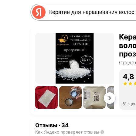
Кер
воло
про
Com
Средст
4,8
81 оце
Отзывы
·
34
Как Яндекс проверяет отзывы