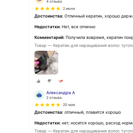
4 отзыва
2 июня
Достоинства:
Отличный кератин, хорошо держ
Недостатки:
Нет, все отлично
Комментарий:
Получила вовремя, кератин понра
Товар — Кератин для наращивания волос тугоп
Александра А
2 отзыва
20 мая
Достоинства:
отличный, плавится хорошо
Недостатки:
нет, носится хорошо, расход нор
Товар — Кератин для наращивания волос тугоп