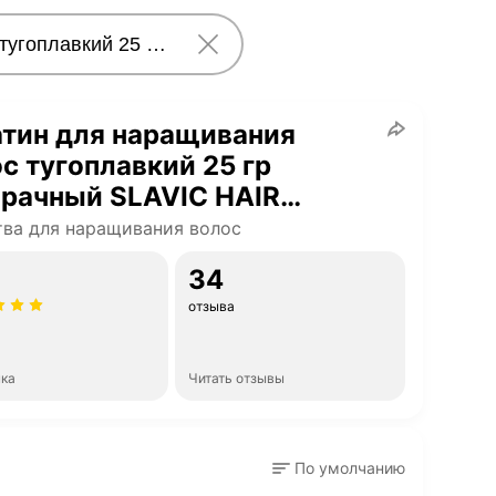
атин для наращивания
с тугоплавкий 25 гр
зрачный SLAVIC HAIR
pany
ва для наращивания волос
34
отзыва
нка
Читать отзывы
По умолчанию