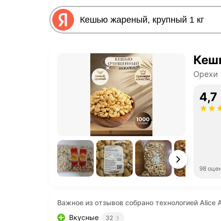
Кешь
Орехи
4,7
98 оце
Важное из отзывов собрано технологией Alice A
Вкусные
32