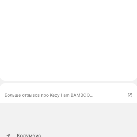
Больше отзывов про Kezy I am BAMBOO
Кондиционирующий и уплотняющий бустер-спрей с
экстрактом бамбука 150 мл
Колумбус