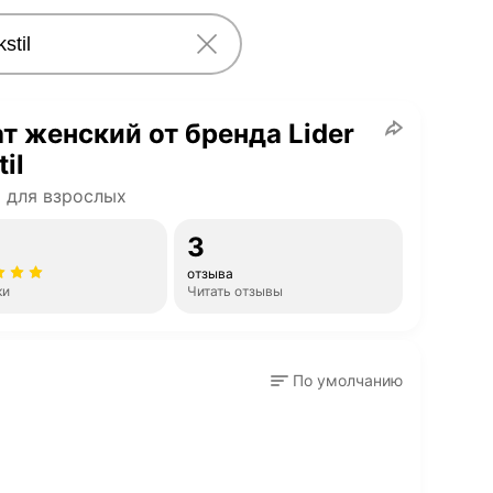
т женский от бренда Lider
il
 для взрослых
3
отзыва
ки
Читать отзывы
По умолчанию