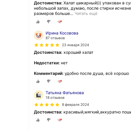
Достоинства:
Халат шикарный))) упакован в су
небольшой запах, думаю, после стирки исчезне
размеров больше
…
Читать ещё
Ирина Косовова
87 отзывов
23 января 2024
Достоинства:
хороший халат
Недостатки:
нет
Комментарий:
удобно после душа, всё хорошо
Татьяна Фатьянова
18 отзывов
8 февраля 2024
Достоинства:
красивый,мягкий,аккуратно пош