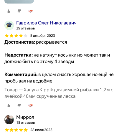
Гаврилов Олег Николаевич
39 отзывов
5 декабря 2023
Достоинства:
раскрывается
Недостатки:
не натянут косынки но может так и
должно быть по этому 4 звезды
Комментарий:
в целом снасть хорошая но ещё не
пробывал на водоёме
Товар — Хапуга Kippik для зимней рыбалки 1,2м с
ячейкой 40мм скрученная леска
Миррол
18 отзывов
28 июля 2023