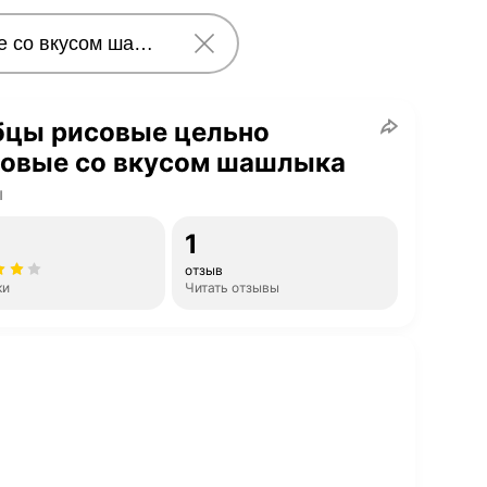
бцы рисовые цельно
новые со вкусом шашлыка
ы
1
отзыв
ки
Читать отзывы