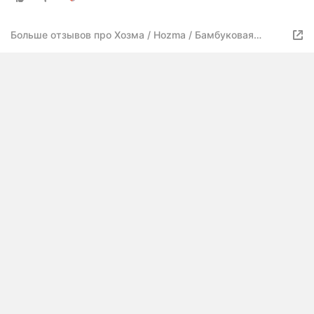
Больше отзывов про Хозма / Hozma / Бамбуковая
зубная щетка с угольным напылением, набор
филированных бамбуковых щеток 4шт, мягкая