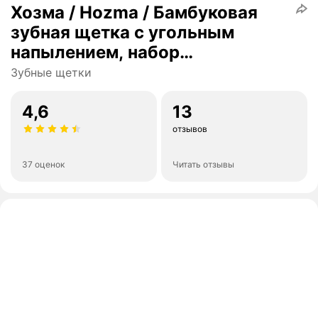
Хозма / Hozma / Бамбуковая
зубная щетка с угольным
напылением, набор
филированных бамбуковых
Зубные щетки
щеток 4шт, мягкая
4,6
13
отзывов
37 оценок
Читать отзывы