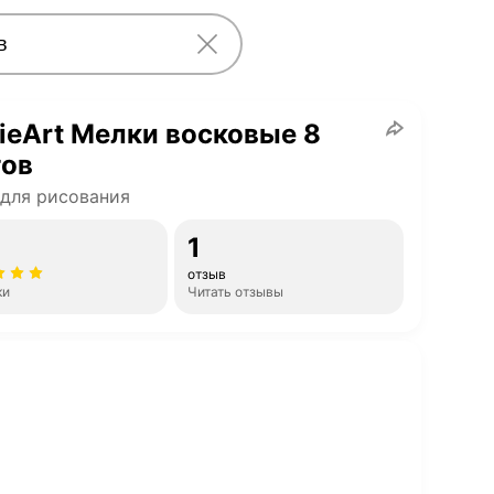
ieArt Мелки восковые 8
тов
для рисования
1
отзыв
ки
Читать отзывы