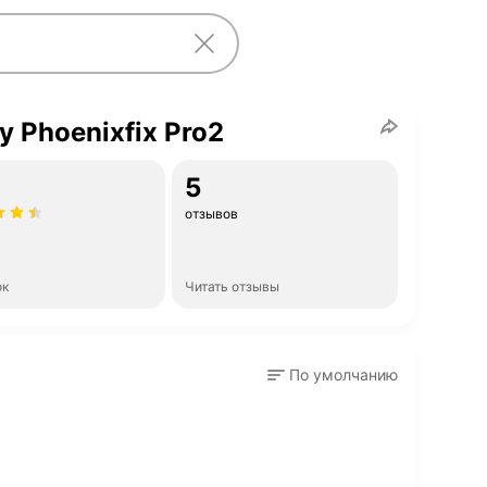
y Phoenixfix Pro2
5
отзывов
ок
Читать отзывы
По умолчанию