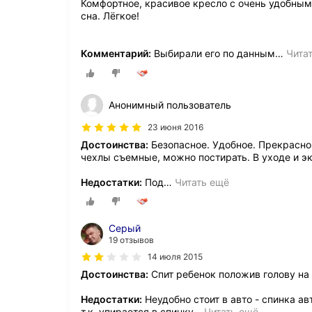
Комфортное, красивое кресло с очень удобны
сна. Лёгкое!
Комментарий:
Выбирали его по данным
…
Чита
Анонимный пользователь
23 июня 2016
Достоинства:
Безопасное. Удобное. Прекрасно
чехлы съемные, можно постирать. В уходе и эк
Недостатки:
Под
…
Читать ещё
Серый
19 отзывов
14 июля 2015
Достоинства:
Спит ребенок положив голову на 
Недостатки:
Неудобно стоит в авто - спинка а
т.к. упирается в спинку
…
Читать ещё