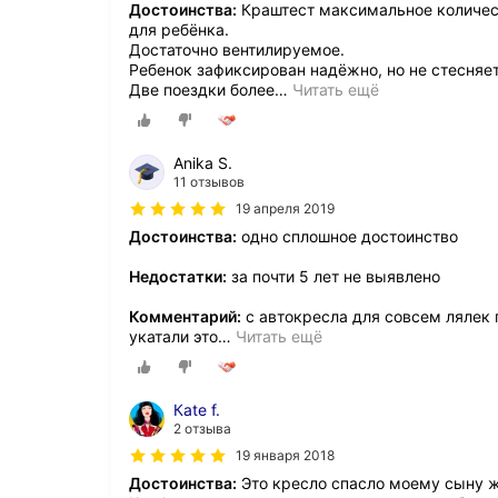
Достоинства:
Краштест максимальное количес
для ребёнка.
Достаточно вентилируемое.
Ребенок зафиксирован надёжно, но не стесняет
Две поездки более
…
Читать ещё
Anika S.
11 отзывов
19 апреля 2019
Достоинства:
одно сплошное достоинство
Недостатки:
за почти 5 лет не выявлено
Комментарий:
с автокресла для совсем лялек г
укатали это
…
Читать ещё
Каtе f.
2 отзыва
19 января 2018
Достоинства:
Это кресло спасло моему сыну ж