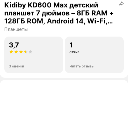
Kidiby KD600 Max детский
планшет 7 дюймов – 8ГБ RAM +
128ГБ ROM, Android 14, Wi-Fi,
YouTube, игры и обучение
Планшеты
3,7
1
отзыв
3 оценки
Читать отзывы