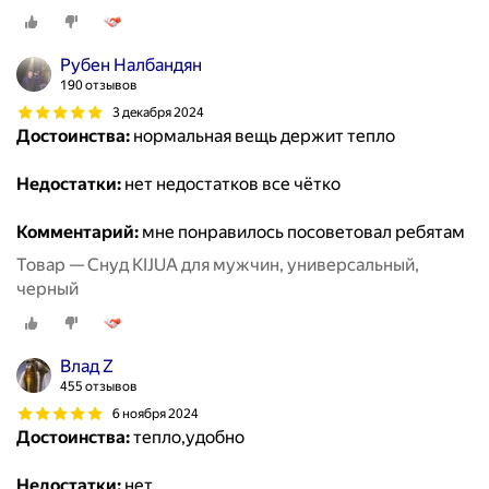
Рубен Налбандян
190 отзывов
3 декабря 2024
Достоинства:
нормальная вещь держит тепло
Недостатки:
нет недостатков все чётко
Комментарий:
мне понравилось посоветовал ребятам
Товар — Снуд KIJUA для мужчин, универсальный,
черный
Влад Z
455 отзывов
6 ноября 2024
Достоинства:
тепло,удобно
Недостатки:
нет