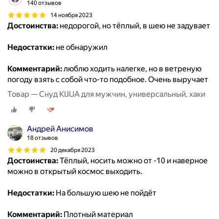
140 отзывов
14 ноября 2023
Достоинства:
недорогой, но тёплый, в шею не задувает
Недостатки:
не обнаружил
Комментарий:
люблю ходить налегке, но в ветреную
погоду взять с собой что-то подобное. Очень выручает
Товар — Снуд KIJUA для мужчин, универсальный, хаки
Андрей Анисимов
18 отзывов
20 декабря 2023
Достоинства:
Тёплый, носить можно от -10 и наверное
можно в открытый космос выходить.
Недостатки:
На большую шею не пойдёт
Комментарий:
Плотный материал