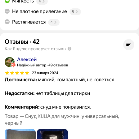
Мягкость
4
Не плотное прилегание
5
Растягивается
4
Отзывы
·
42
Как Яндекс проверяет отзывы
Алексей
Надёжный автор
49 отзывов
23 января 2024
Достоинства:
мягкий, компактный, не колеться
Недостатки:
нет таблицы для стирки
Комментарий:
снуд мне понравился.
Товар — Снуд KIJUA для мужчин, универсальный,
черный