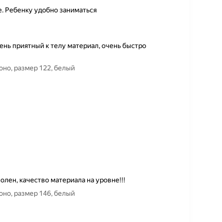
. Ребенку удобно заниматься
нь приятный к телу материал, очень быстро
оясом для кекусинкай PROкимоно, размер 122, белый
лен, качество материала на уровне!!!
оясом для кекусинкай PROкимоно, размер 146, белый