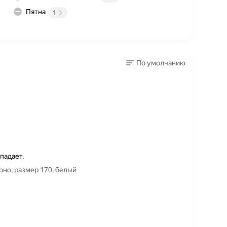
Пятна
1
По умолчанию
падает.
оясом для кекусинкай PROкимоно, размер 170, белый