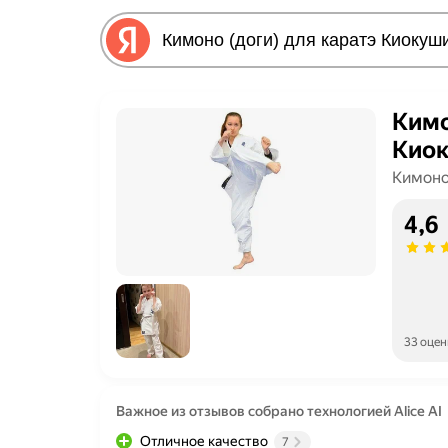
Кимо
Киок
Кимон
4,6
33 оцен
Важное из отзывов собрано технологией Alice AI
Отличное качество
7