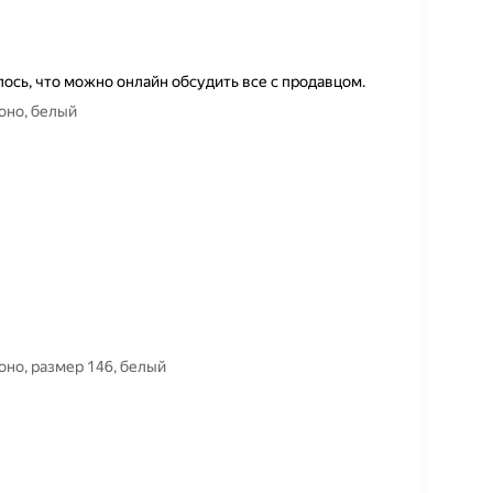
ось, что можно онлайн обсудить все с продавцом.
для кекусинкай PROкимоно, белый
оясом для кекусинкай PROкимоно, размер 146, белый