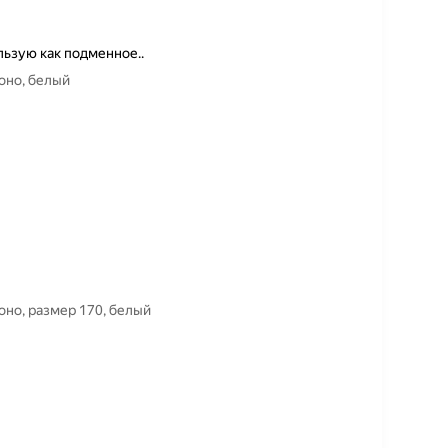
ьзую как подменное..
для кекусинкай PROкимоно, белый
оясом для кекусинкай PROкимоно, размер 170, белый