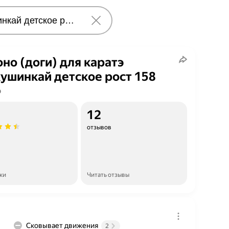
но (доги) для каратэ
ушинкай детское рост 158
о
12
отзывов
ки
Читать отзывы
Сковывает движения
2