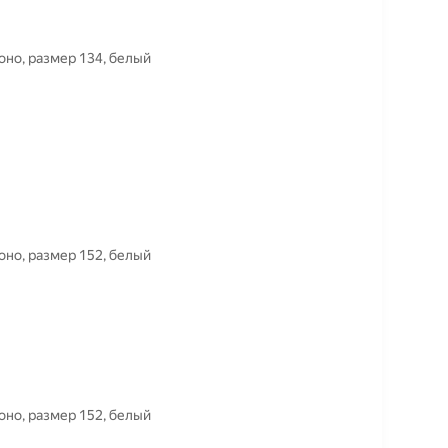
оясом для кекусинкай PROкимоно, размер 134, белый
оясом для кекусинкай PROкимоно, размер 152, белый
оясом для кекусинкай PROкимоно, размер 152, белый