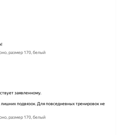
и!
оясом для кекусинкай PROкимоно, размер 170, белый
ствует заявленному.
 лишних подвязок. Для повседневных тренировок не
оясом для кекусинкай PROкимоно, размер 170, белый